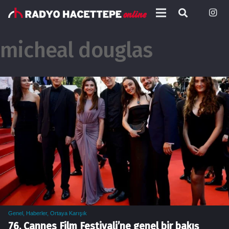
micheal douglas
Genel
,
Haberler
,
Ortaya Karışık
76. Cannes Film Festivali’ne genel bir bakış