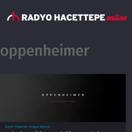
oppenheimer
Genel
,
Haberler
,
Ortaya Karışık