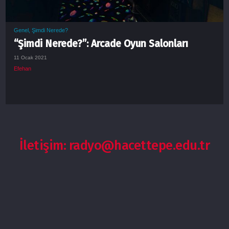
Genel
,
Şimdi Nerede?
“Şimdi Nerede?”: Arcade Oyun Salonları
11 Ocak 2021
Efehan
İletişim: radyo@hacettepe.edu.tr