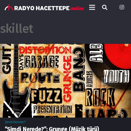
skillet
Şimdi Nerede?
“Şimdi Nerede?”: Grunge (Müzik türü)