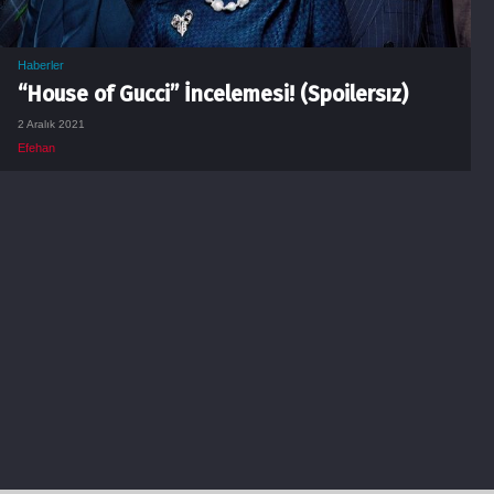
Haberler
“House of Gucci” İncelemesi! (Spoilersız)
2 Aralık 2021
Efehan