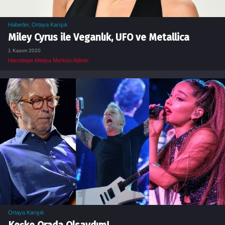
Haberler
,
Ortaya Karışık
Miley Cyrus ile Veganlık, UFO ve Metallica
1 Kasım 2020
Hacettepe Medya Merkezi Admin
Ortaya Karışık