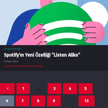
Ortaya Karışık
Spotify’ın Yeni Özelliği ”Listen Alike”
5 Ekim 2020
Hacettepe Medya Merkezi Admin
1
…
3
4
5
6
7
8
9
…
13