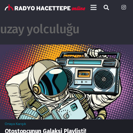
uzay yolculuğu
Ortaya Karışık
Otostopçunun Galaksi Playlisti!