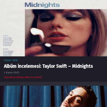
Genel
,
Vitrin
Albüm incelemesi: Taylor Swift – Midnights
1 Kasım 2022
Hacettepe Medya Merkezi Admin