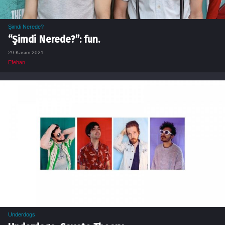
Şimdi Nerede?
“Şimdi Nerede?”: fun.
29 Kasım 2021
Efehan
Underdogs