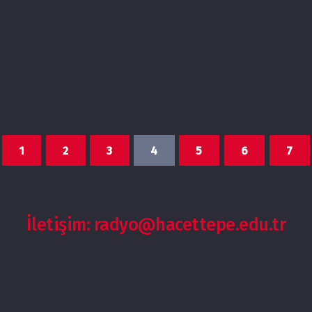
1
2
3
4
5
6
7
İletişim: radyo@hacettepe.edu.tr