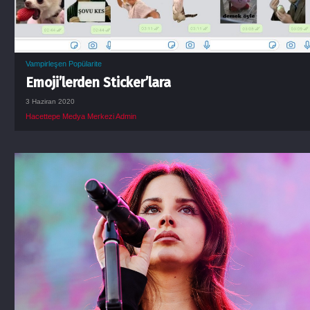
Vampirleşen Popülarite
Emoji’lerden Sticker’lara
3 Haziran 2020
Hacettepe Medya Merkezi Admin