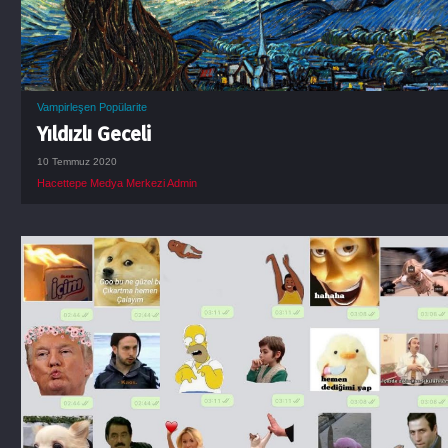
Vampirleşen Popülarite
Yıldızlı Geceli
10 Temmuz 2020
Hacettepe Medya Merkezi Admin