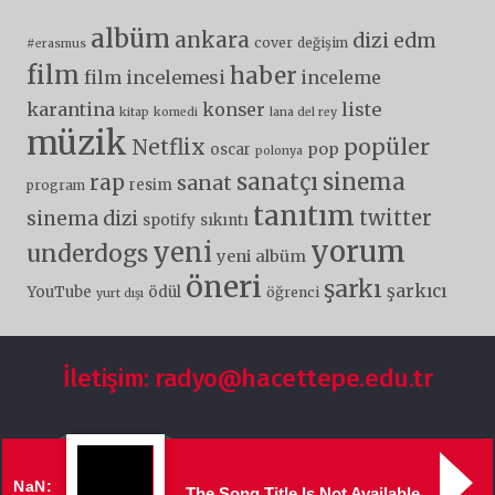
albüm
ankara
dizi
edm
cover
değişim
#erasmus
film
haber
film incelemesi
inceleme
karantina
liste
konser
kitap
komedi
lana del rey
müzik
popüler
Netflix
pop
oscar
polonya
sanatçı
sinema
rap
sanat
resim
program
tanıtım
twitter
sinema dizi
spotify
sıkıntı
yorum
yeni
underdogs
yeni albüm
öneri
şarkı
şarkıcı
YouTube
ödül
öğrenci
yurt dışı
İletişim: radyo@hacettepe.edu.tr
NaN:
The Song Title Is Not Available