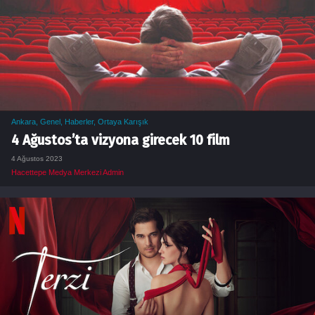
Ankara
,
Genel
,
Haberler
,
Ortaya Karışık
4 Ağustos’ta vizyona girecek 10 film
4 Ağustos 2023
Hacettepe Medya Merkezi Admin