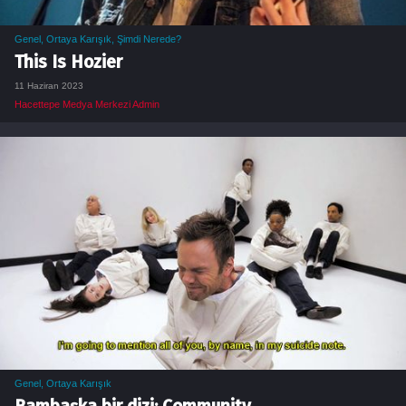
Genel
,
Ortaya Karışık
,
Şimdi Nerede?
This Is Hozier
11 Haziran 2023
Hacettepe Medya Merkezi Admin
Genel
,
Ortaya Karışık