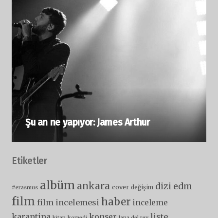
Şu an ne yapıyor: James Arthur
Etiketler
albüm
ankara
dizi
edm
cover
değişim
#erasmus
film
haber
film incelemesi
inceleme
karantina
liste
konser
kitap
komedi
lana del rey