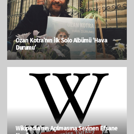
Ozan Kotra’nın İlk Solo Albümü ‘Hava
Durumu’
Wikipedia’nın Açılmasına Sevinen Efsane