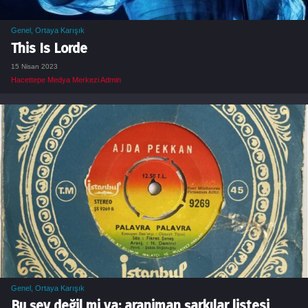
Genel
,
Ortaya Karışık
This Is Lorde
15 Nisan 2023
Hacettepe Medya Merkezi Admin
Genel
,
Ortaya Karışık
Bu şey değil mi ya: aranjman şarkılar listesi