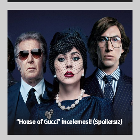
“House of Gucci” İncelemesi! (Spoilersız)