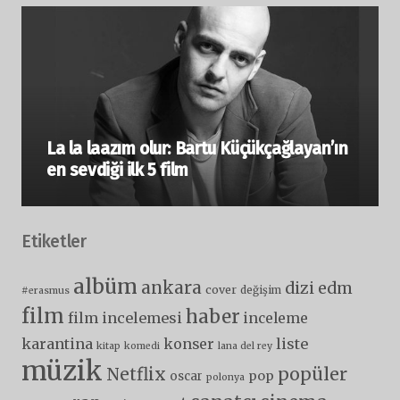
La la laazım olur: Bartu Küçükçağlayan’ın
en sevdiği ilk 5 film
Etiketler
albüm
ankara
dizi
edm
cover
değişim
#erasmus
film
haber
film incelemesi
inceleme
karantina
liste
konser
kitap
komedi
lana del rey
müzik
popüler
Netflix
pop
oscar
polonya