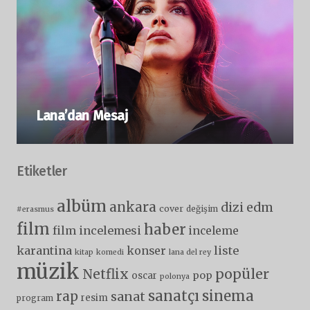
Lana’dan Mesaj
Etiketler
albüm
ankara
dizi
edm
cover
değişim
#erasmus
film
haber
film incelemesi
inceleme
karantina
liste
konser
kitap
komedi
lana del rey
müzik
popüler
Netflix
pop
oscar
polonya
sanatçı
sinema
rap
sanat
resim
program