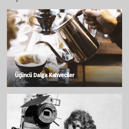
Üçüncü Dalga Kahveciler