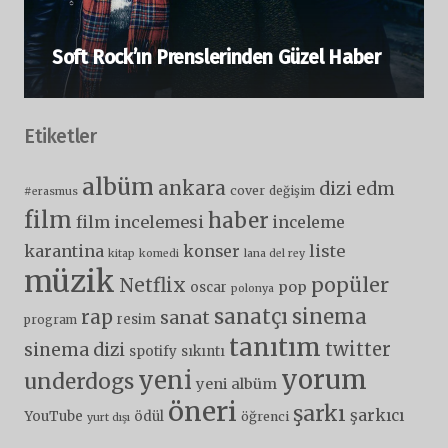
Soft Rock’ın Prenslerinden Güzel Haber
Etiketler
albüm
ankara
dizi
edm
cover
değişim
#erasmus
film
haber
film incelemesi
inceleme
karantina
liste
konser
kitap
komedi
lana del rey
müzik
popüler
Netflix
pop
oscar
polonya
sanatçı
sinema
rap
sanat
resim
program
tanıtım
twitter
sinema dizi
spotify
sıkıntı
yorum
yeni
underdogs
yeni albüm
öneri
şarkı
şarkıcı
YouTube
ödül
öğrenci
yurt dışı