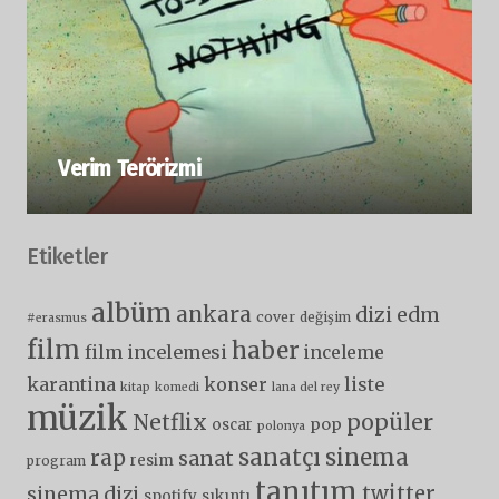
Verim Terörizmi
Etiketler
albüm
ankara
dizi
edm
cover
değişim
#erasmus
film
haber
film incelemesi
inceleme
karantina
liste
konser
kitap
komedi
lana del rey
müzik
popüler
Netflix
pop
oscar
polonya
sanatçı
sinema
rap
sanat
resim
program
tanıtım
twitter
sinema dizi
spotify
sıkıntı