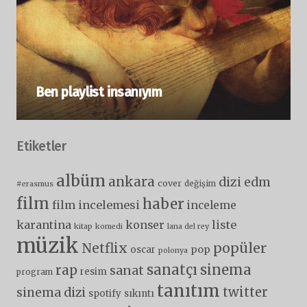
Ben playlist insanıyım
Etiketler
albüm
ankara
dizi
edm
cover
değişim
#erasmus
film
haber
film incelemesi
inceleme
karantina
liste
konser
kitap
komedi
lana del rey
müzik
popüler
Netflix
pop
oscar
polonya
sanatçı
sinema
rap
sanat
resim
program
tanıtım
twitter
sinema dizi
spotify
sıkıntı