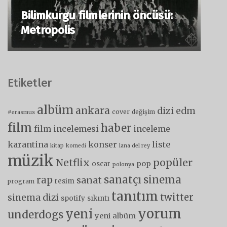
Bilimkurgu filmlerinin öncüsü:
Metropolis
Etiketler
albüm
ankara
dizi
edm
cover
değişim
#erasmus
film
haber
film incelemesi
inceleme
karantina
liste
konser
kitap
komedi
lana del rey
müzik
popüler
Netflix
pop
oscar
polonya
sanatçı
sinema
rap
sanat
resim
program
tanıtım
twitter
sinema dizi
spotify
sıkıntı
yorum
yeni
underdogs
yeni albüm