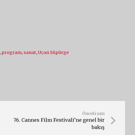
,
program
,
sanat
,
Uçan Süpürge
Önceki yazı
76. Cannes Film Festivali’ne genel bir
bakış