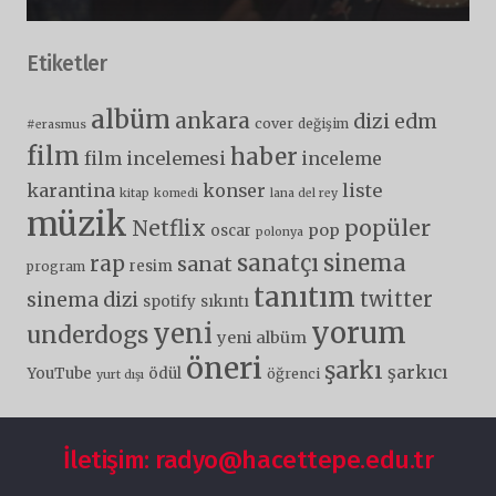
Etiketler
albüm
ankara
dizi
edm
cover
değişim
#erasmus
film
haber
film incelemesi
inceleme
karantina
liste
konser
kitap
komedi
lana del rey
müzik
popüler
Netflix
pop
oscar
polonya
sanatçı
sinema
rap
sanat
resim
program
tanıtım
twitter
sinema dizi
spotify
sıkıntı
yorum
yeni
underdogs
yeni albüm
öneri
şarkı
şarkıcı
YouTube
ödül
öğrenci
yurt dışı
İletişim: radyo@hacettepe.edu.tr