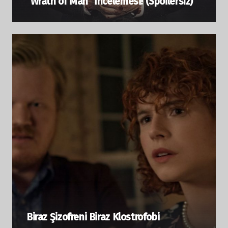
“Wrath of Man” İncelemesi! (Spoilersız)
Biraz Şizofreni Biraz Klostrofobi