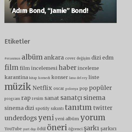
Adım Bond, “Jamie” Bond!
Etiketler
albüm
ankara
dizi
edm
cover
değişim
#erasmus
film
haber
film incelemesi
inceleme
karantina
liste
konser
kitap
komedi
lana del rey
müzik
popüler
Netflix
pop
oscar
polonya
sanatçı
sinema
rap
sanat
resim
program
tanıtım
twitter
sinema dizi
spotify
sıkıntı
yorum
yeni
underdogs
yeni albüm
öneri
şarkı
şarkıcı
YouTube
ödül
öğrenci
yurt dışı