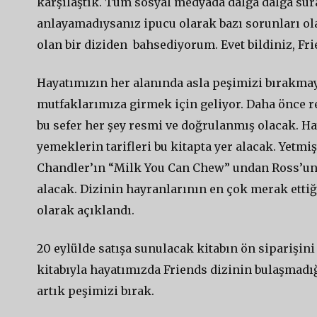
karşılaştık. Tüm sosyal medyada dalga dalga sur
anlayamadıysanız ipucu olarak bazı sorunları ol
olan bir diziden bahsediyorum. Evet bildiniz, F
Hayatımızın her alanında asla peşimizi bırakmay
mutfaklarımıza girmek için geliyor. Daha önce re
bu sefer her şey resmi ve doğrulanmış olacak. Ha
yemeklerin tarifleri bu kitapta yer alacak. Yetmiş
Chandler’ın “Milk You Can Chew” undan Ross’un “
alacak. Dizinin hayranlarının en çok merak ettiğ
olarak açıklandı.
20 eylülde satışa sunulacak kitabın ön siparişi
kitabıyla hayatımızda Friends dizinin bulaşmadığ
artık peşimizi bırak.