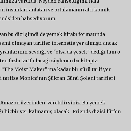
atımıza vuruldu. Neyden bahsettiğimi hala
an insanları anlatan ve ortalamanın altı komik
riends’den bahsediyorum.
an bu dizi şimdi de yemek kitabı formatında
smi olmayan tarifler internette yer almıştı ancak
yranlarının sevdiği ve “olsa da yesek” dediği tüm o
ten fazla tarif olacağı söylenen bu kitapta
The Moist Maker” ına kadar bir sürü tarif yer
i tarifse Monica’nın Şükran Günü Şöleni tarifleri
ni Amazon üzerinden verebilirsiniz. Bu yemek
ı hiçbir yer kalmamış olacak . Friends dizisi lütfen