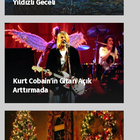
Yıldızlı Geceli
Kurt Cobain’in Gitarı Açık
Arttırmada