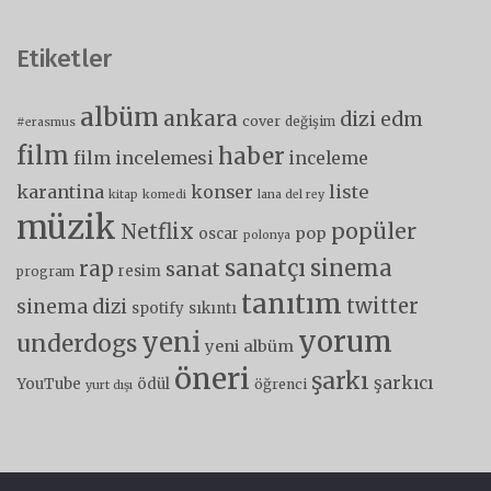
Etiketler
albüm
ankara
dizi
edm
cover
değişim
#erasmus
film
haber
film incelemesi
inceleme
karantina
liste
konser
kitap
komedi
lana del rey
müzik
popüler
Netflix
pop
oscar
polonya
sanatçı
sinema
rap
sanat
resim
program
tanıtım
twitter
sinema dizi
spotify
sıkıntı
yorum
yeni
underdogs
yeni albüm
öneri
şarkı
şarkıcı
YouTube
ödül
öğrenci
yurt dışı