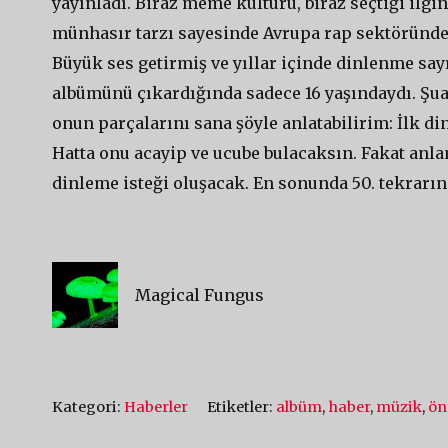
yayınladı. Biraz meme kültürü, biraz seçtiği ilgi
münhasır tarzı sayesinde Avrupa rap sektöründe h
Büyük ses getirmiş ve yıllar içinde dinlenme sa
albümünü çıkardığında sadece 16 yaşındaydı. Şu
onun parçalarını sana şöyle anlatabilirim: İlk d
Hatta onu acayip ve ucube bulacaksın. Fakat anla
dinleme isteği oluşacak. En sonunda 50. tekrarın
Magical Fungus
Kategori:
Haberler
Etiketler:
albüm
,
haber
,
müzik
,
ön