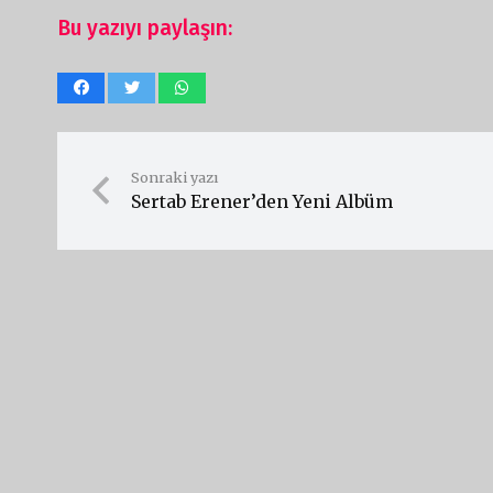
Bu yazıyı paylaşın:
Sonraki yazı
Sertab Erener’den Yeni Albüm