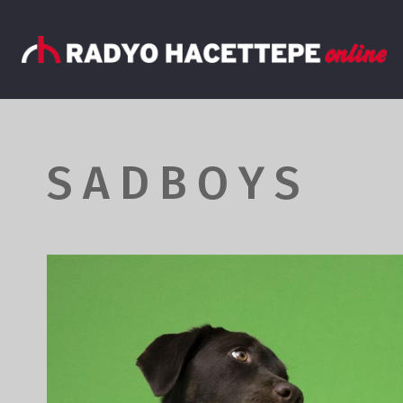
S A D B O Y S