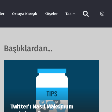
ler
Ortaya Karışık
Köşeler
Takım
Başlıklardan...
Twitter’ı Nasıl Maksimum