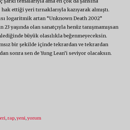
nç şarkı temalarıyla ama en çok da şahsına
ak ettiği yeri tırnaklarıyla kazıyarak almıştı.
yısı logaritmik artan “Unknown Death 2002”
an 23 yaşında olan sanatçıyla henüz tanışmamışsan
inlediğinde büyük olasılıkla beğenmeyeceksin.
msız bir şekilde içinde tekrardan ve tekrardan
dan sonra sen de Yung Lean’i seviyor olacaksın.
eri
,
rap
,
yeni
,
yorum