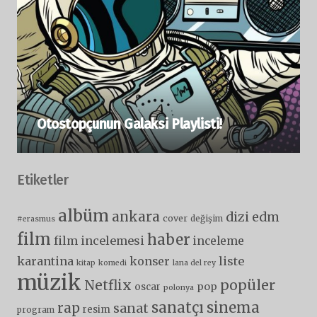
Otostopçunun Galaksi Playlisti!
Etiketler
albüm
ankara
dizi
edm
cover
değişim
#erasmus
film
haber
film incelemesi
inceleme
karantina
liste
konser
kitap
komedi
lana del rey
müzik
popüler
Netflix
pop
oscar
polonya
sanatçı
sinema
rap
sanat
resim
program