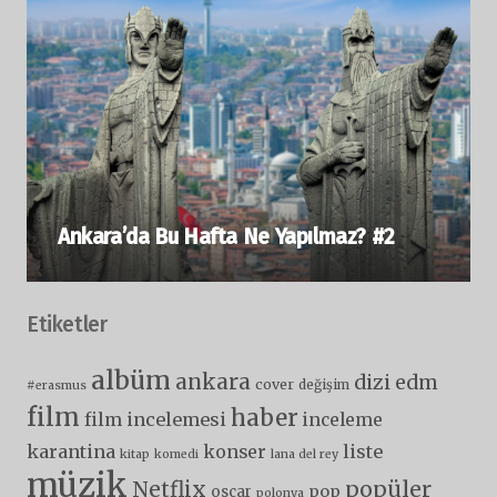
Ankara’da Bu Hafta Ne Yapılmaz? #2
Etiketler
albüm
ankara
dizi
edm
cover
değişim
#erasmus
film
haber
film incelemesi
inceleme
karantina
liste
konser
kitap
komedi
lana del rey
müzik
popüler
Netflix
pop
oscar
polonya