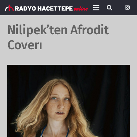
Nilipek’ten Afrodit
Coverı