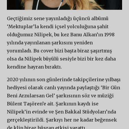
Geçtiğimiz sene yayınladığı üçüncü albümü
‘Mektuplar’la kendi içsel yolculuğuna şahit
olduğumuz Nilipek, bu kez Banu Alkan’ın 1998
yılında yayınlanan şarkısını yeniden
yorumladı. Bu cover bizi başta biraz şaşırtmış
olsa da Nilipek büyülü sesiyle bizi bir kez daha
kendine hayran bıraktı.
2020 yılının son günlerinde takipçilerine yılbaşı
hediyesi olarak canlı yayında paylaştığı ‘Bir Gün
Beni Arzularsan Gel’ şarkısının söz ve müziği
Bülent Taşören’e ait. Şarkının kaydı ise
Nilipek’in evinde ve Şen Bakkal Stüdyoları’nda
gerçekleştirildi. Şarkıyı her ne kadar beğensek
de klip biraz hüsran etkisi yarattı.