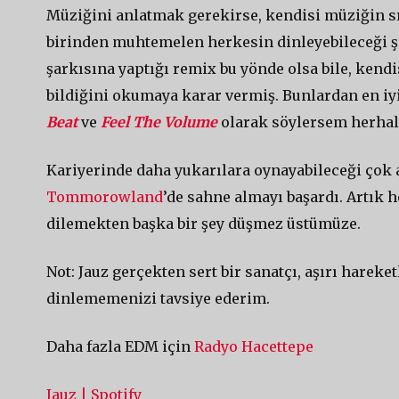
Müziğini anlatmak gerekirse, kendisi müziğin sı
birinden muhtemelen herkesin dinleyebileceği ş
şarkısına yaptığı remix bu yönde olsa bile, ken
bildiğini okumaya karar vermiş. Bunlardan en iy
Beat
ve
Feel The Volume
olarak söylersem herhal
Kariyerinde daha yukarılara oynayabileceği çok 
Tommorowland
’de sahne almayı başardı. Artık 
dilemekten başka bir şey düşmez üstümüze.
Not: Jauz gerçekten sert bir sanatçı, aşırı hareke
dinlememenizi tavsiye ederim.
Daha fazla EDM için
Radyo Hacettepe
Jauz | Spotify