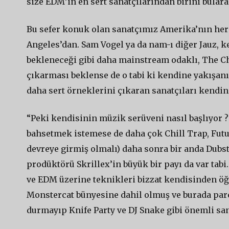
size EDM’in en sert sanatçılarından birini bular
Bu sefer konuk olan sanatçımız Amerika’nın her 
Angeles’dan. Sam Vogel ya da nam-ı diğer Jauz, 
bekleneceği gibi daha mainstream odaklı, The Ch
çıkarması beklense de o tabi ki kendine yakışanı 
daha sert örneklerini çıkaran sanatçıları kendine
“Peki kendisinin müzik serüveni nasıl başlıyor ?
bahsetmek istemese de daha çok Chill Trap, Futu
devreye girmiş olmalı) daha sonra bir anda Dubs
prodüktörü Skrillex’in büyük bir payı da var tab
ve EDM üzerine teknikleri bizzat kendisinden öğr
Monstercat bünyesine dahil olmuş ve burada parç
durmayıp Knife Party ve DJ Snake gibi önemli sana