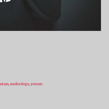
nıtım
,
underdogs
,
yorum