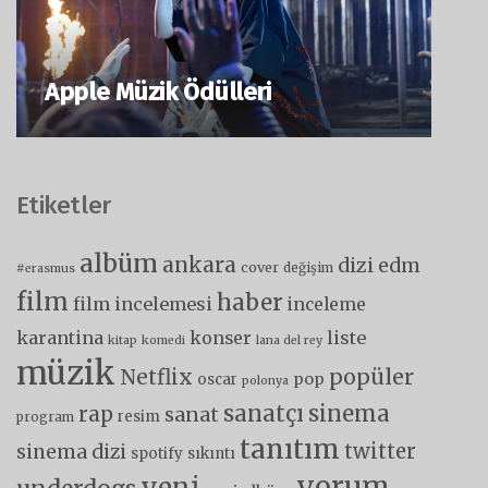
Apple Müzik Ödülleri
Etiketler
albüm
ankara
dizi
edm
cover
değişim
#erasmus
film
haber
film incelemesi
inceleme
karantina
liste
konser
kitap
komedi
lana del rey
müzik
popüler
Netflix
pop
oscar
polonya
sanatçı
sinema
rap
sanat
resim
program
tanıtım
twitter
sinema dizi
spotify
sıkıntı
yorum
yeni