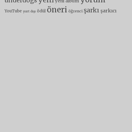
underdogs
yeni albüm
öneri
şarkı
şarkıcı
YouTube
ödül
öğrenci
yurt dışı