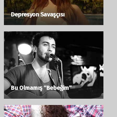
Depresyon Savaşçısı
Bu Olmamış “Bebeğim”