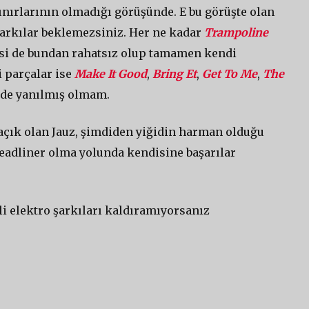
nırlarının olmadığı görüşünde. E bu görüşte olan
arkılar beklemezsiniz. Her ne kadar
Trampoline
disi de bundan rahatsız olup tamamen kendi
i parçalar ise
Make It Good
,
B
ring Et
,
Get To Me
,
The
de yanılmış olmam.
açık olan Jauz, şimdiden yiğidin harman olduğu
headliner olma yolunda kendisine başarılar
tli elektro şarkıları kaldıramıyorsanız