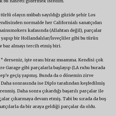
ak bu hasreti gidermek istedim.
türlü olayın mübah sayıldığı güzide şehir Los
kendisinden normalde her Californialı sanatçıdan
ainsmokers kafasında (Allahtan değil), parçalar
yapıp bir Hollandalılar/İsveçliler gibi bu türün
 baz almayı tercih etmiş biri.
 ” derseniz, işte orası biraz muamma. Kendisi çok
re Garage gibi parçalarla başlayıp (LA ruhu burada
tep’e geçiş yapmış. Bunda da o dönemin zirve
i. Daha sonrasında ise Diplo tarafından keşfedilmiş
enmiş. Daha sonra çıkardığı başarılı parçalar ile
alar çıkarmaya devam etmiş. Tabi bu sırada da boş
tçılarla da bir araya geldiği parçalar da oldu.