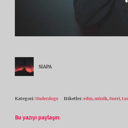
SIAPA
Kategori:
Underdogs
Etiketler:
edm
,
müzik
,
öneri
,
ta
Bu yazıyı paylaşın: