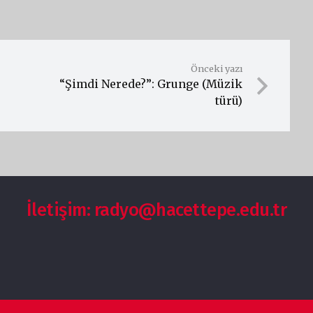
Önceki yazı
“Şimdi Nerede?”: Grunge (Müzik
türü)
İletişim: radyo@hacettepe.edu.tr